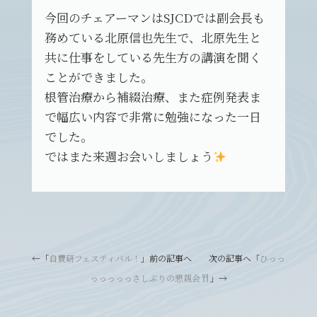
今回のチェアーマンはSJCDでは副会長も
務めている北原信也先生で、北原先生と
共に仕事をしている先生方の講演を聞く
ことができました。
根管治療から補綴治療、また症例発表ま
で幅広い内容で非常に勉強になった一日
でした。
ではまた来週お会いしましょう
←「
自費研フェスティバル！
」前の記事へ 次の記事へ「
ひっっ
っっっっっさしぶりの懇親会
」→