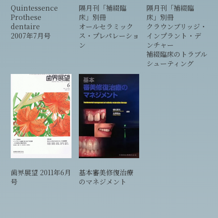
Quintessence
隔月刊「補綴臨
隔月刊「補綴臨
Prothese
床」別冊
床」別冊
dentaire
オールセラミック
クラウンブリッジ・
2007年7月号
ス・プレパレーショ
インプラント・デ
ン
ンチャー
補綴臨床のトラブル
シューティング
基本審美修復治療
歯界展望 2011年6月
のマネジメント
号