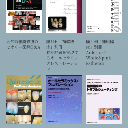
天然歯審美修復の
隔月刊「補綴臨
隔月刊「補綴臨
セオリー図解Q＆A
床」別冊
床」別冊
長期経過を実現す
Anterior6
るオールセラミッ
White&pink
クレストレーショ
Esthetics
ン