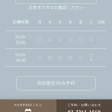
お急ぎの方はお電話ください
診療時間
月
火
水
木
金
土
日祝
10:00-
○
○
○
○
○
○
―
13:00
14:00-
○
○
○
○
○
○
―
18:00
※
初診限定Web予約
WEB予約はこちら
ご予約・お問い合わせ
03-3261-1569
Copyright © KABE DENTAL CLINIC. All rights reserved.