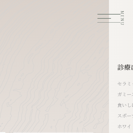
MENU
診療
セラミ
ガミー
食いし
スポー
ホワイ