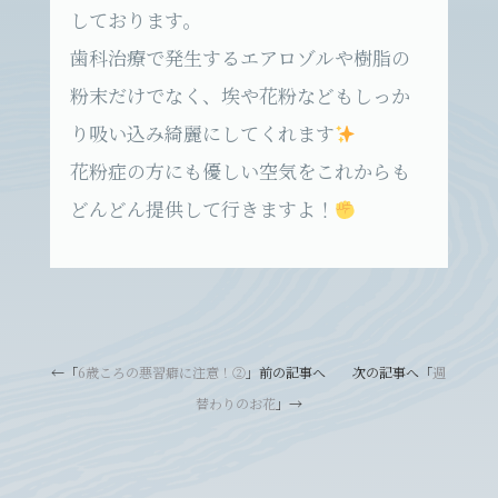
しております。
歯科治療で発生するエアロゾルや樹脂の
粉末だけでなく、埃や花粉などもしっか
り吸い込み綺麗にしてくれます
花粉症の方にも優しい空気をこれからも
どんどん提供して行きますよ！
←「
6歳ころの悪習癖に注意！②
」前の記事へ 次の記事へ「
週
替わりのお花
」→