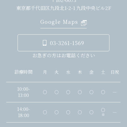
東京都千代田区九段北1-2-1 九段中央ビル2F
Google Maps
03-3261-1569
お急ぎの方はお電話ください
診療時間
月
火
水
木
金
土
日祝
10:00-
○
○
○
○
○
○
―
13:00
14:00-
○
○
○
○
○
○
―
18:00
※