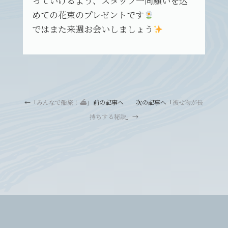
っていけるよう、スタッフ一同願いを込
めての花束のプレゼントです
ではまた来週お会いしましょう
←「
みんなで船旅！⛴
」前の記事へ 次の記事へ「
被せ物が長
持ちする秘訣
」→